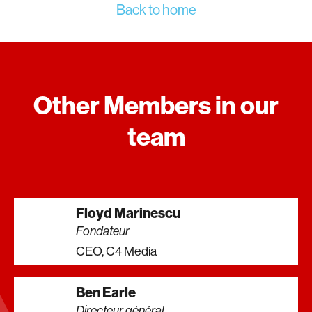
Back to home
Other Members in our
team
Floyd Marinescu
Fondateur
CEO, C4 Media
Ben Earle
Directeur général