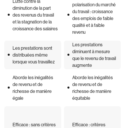
Lutte contre la
polarisation du marché
diminution de la part
du travail : croissance
des revenus du travail
des emplois de faible
et la stagnation de la
qualité et à faible
croissance des salaires
revenu
Les prestations
Les prestations sont
diminuent à mesure
distribuées même
que le revenu de travail
lorsque vous travaillez
augmente
Aborde les inégalités
Aborde les inégalités
de revenu et de
de revenu et de
richesse de manière
richesse de manière
égale
équitable
Efficace : sans critères
Efficace : critères